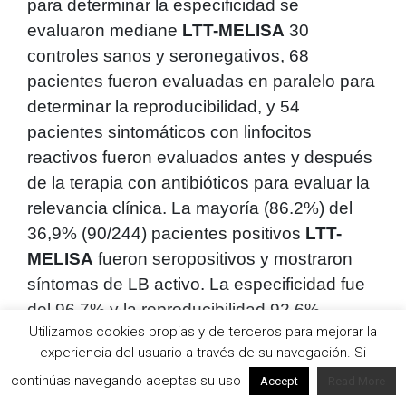
para determinar la especificidad se
evaluaron mediane
LTT-MELISA
30
controles sanos y seronegativos, 68
pacientes fueron evaluadas en paralelo para
determinar la reproducibilidad, y 54
pacientes sintomáticos con linfocitos
reactivos fueron evaluados antes y después
de la terapia con antibióticos para evaluar la
relevancia clínica. La mayoría (86.2%) del
36,9% (90/244) pacientes positivos
LTT-
MELISA
fueron seropositivos y mostraron
síntomas de LB activo. La especificidad fue
del 96,7% y la reproducibilidad 92,6%.
Utilizamos cookies propias y de terceros para mejorar la
Después de la terapia, la mayoría de los
experiencia del usuario a través de su navegación. Si
pacientes (90,7%) mostraron resultados
continúas navegando aceptas su uso
Accept
Read More
negativos o marcadamente reducidos, lo que