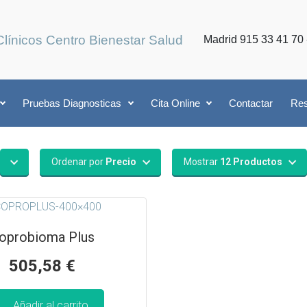
Clínicos Centro Bienestar Salud
Madrid 915 33 41 70 
Pruebas Diagnosticas
Cita Online
Contactar
Res
Ordenar por
Precio
Mostrar
12 Productos
oprobioma Plus
505,58
€
Añadir al carrito