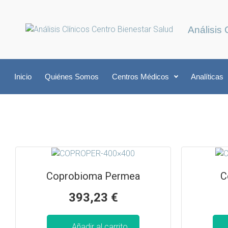
Análisis 
Inicio
Quiénes Somos
Centros Médicos
Analíticas
Coprobioma Permea
C
393,23
€
Añadir al carrito